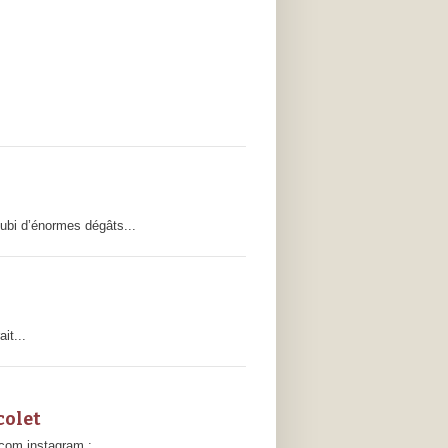
bi d’énormes dégâts...
it...
colet
com instagram :...