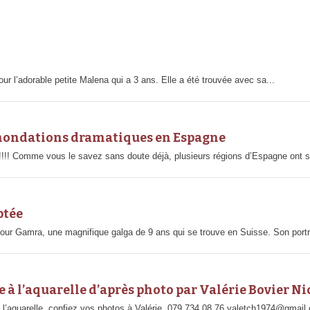
 l’adorable petite Malena qui a 3 ans. Elle a été trouvée avec sa...
inondations dramatiques en Espagne
mme vous le savez sans doute déjà, plusieurs régions d’Espagne ont su
ptée
our Gamra, une magnifique galga de 9 ans qui se trouve en Suisse. Son portra
à l’aquarelle d’après photo par Valérie Bovier Ni
l’aquarelle, confiez vos photos à Valérie. 079 734 08 76 valetch1974@gmail.