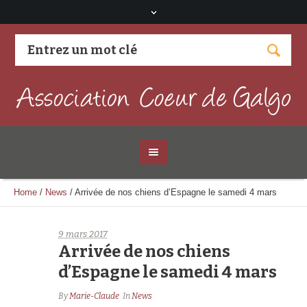
Visitez notre page Facebook
Home
/
News
/
Arrivée de nos chiens d’Espagne le samedi 4 mars
9 mars 2017
Arrivée de nos chiens
d’Espagne le samedi 4 mars
By
Marie-Claude
In
News