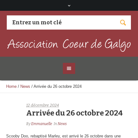
Visitez notre page Facebook
Home
/
News
/
Arrivée du 26 octobre 2024
12 décembre 2024
Arrivée du 26 octobre 2024
By
Emmanuelle
In
News
Scooby Doo, rebaptisé Marley, est arrivé le 26 octobre dans une