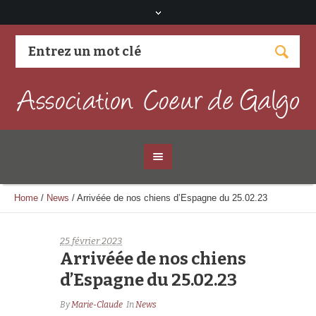
Visitez notre page Facebook
Home
/
News
/
Arrivéée de nos chiens d’Espagne du 25.02.23
25 février 2023
Arrivéée de nos chiens
d’Espagne du 25.02.23
By
Marie-Claude
In
News