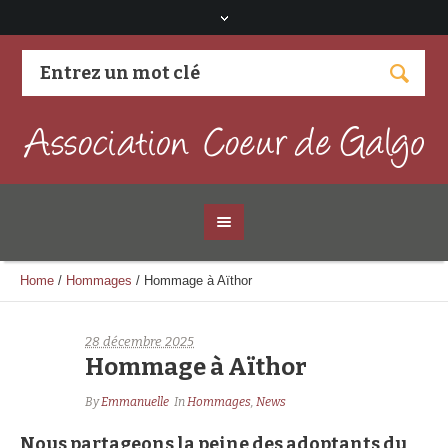
Visitez notre page Facebook
Home
/
Hommages
/
Hommage à Aïthor
28 décembre 2025
Hommage à Aïthor
By
Emmanuelle
In
Hommages
,
News
Nous partageons la peine des adoptants du