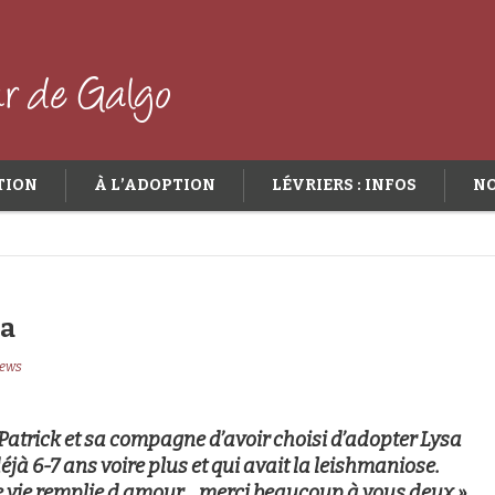
TION
À L’ADOPTION
LÉVRIERS : INFOS
NO
sa
ews
Patrick et sa compagne d’avoir choisi d’adopter Lysa
 déjà 6-7 ans voire plus et qui avait la leishmaniose.
le vie remplie d amour… merci beaucoup à vous deux
»