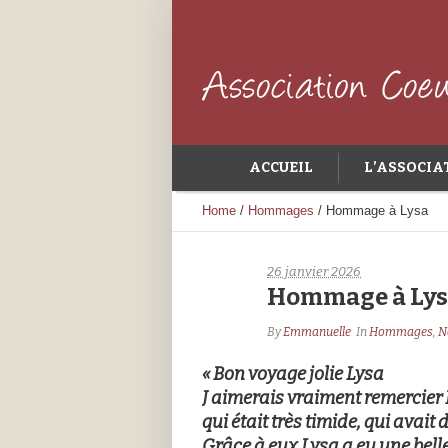
ACCUEIL
L’ASSOCIA
Home
/
Hommages
/
Hommage à Lysa
26 janvier 2026
Hommage à Ly
By
Emmanuelle
In
Hommages
,
N
« Bon voyage jolie Lysa
J aimerais vraiment remercier 
qui était très timide, qui avait
Grâce à eux Lysa a eu une bel