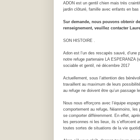
ADON est un gentil chien mais très craint
jardin clôturé, famille avec enfants en bas
Sur demande, nous pouvons obtenir des
renseignement, veuillez contacter Lau
SON HISTOIRE .
Adon est l’un des rescapés sauvé, d’une p
notre refuge partenaire LA ESPERANZA (voi
sociable et gentil, né décembre 2017
Actuellement, sous l’attention des bénév
travaillent au maximum de leurs possibilité
au refuge ne doivent être qu’un passage le
Nous nous efforçons avec l’équipe espagnol
comportement au refuge
.
Néanmoins, les p
se comporter différemment. En effet, après
les personnes ni les lieux, ils s’efforcen
toutes sortes de situations de la vie quoti