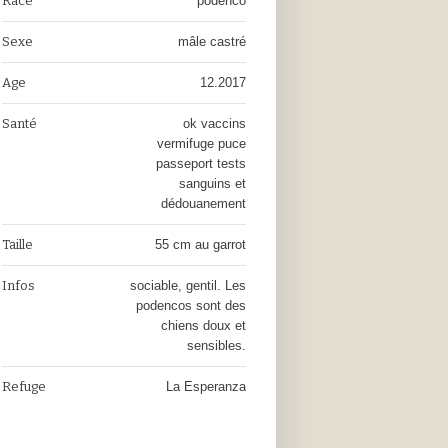
Race
podenco
Sexe
mâle castré
Age
12.2017
Santé
ok vaccins
vermifuge puce
passeport tests
sanguins et
dédouanement
Taille
55 cm au garrot
Infos
sociable, gentil. Les
podencos sont des
chiens doux et
sensibles.
Refuge
La Esperanza