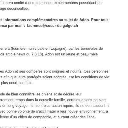
if, il sera confié à des personnes expérimentées possédant un
 âge déconseillée.
 informations complémentaires au sujet de Adon. Pour tout
rence par mail : laurence@coeur-de-galgo.ch
errera (fourrière municipale en Espagne), par les bénévoles de
r article news du 7.8.18). Adon est un jeune et beau mâle
oles Adon et ses compères sont soignés et nourris. Ces personnes
s afin que leurs protégés soient adoptés, car les conditions de vie
 plus court possible.
e de bien connaître les chiens et de décrire leur
remiers temps dans la nouvelle famille, certains chiens peuvent
 un long voyage, ils n’ont plus aucun repère, ils ne connaissent ni
t avec bonne volonté de s’acclimater à leur nouvel environnement, à
dienne d’un chien de compagnie, et surtout créer des liens.