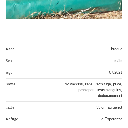
Race
braque
Sexe
mâle
Âge
07.2021
Santé
ok vaccins, rage, vermifuge, puce,
passeport, tests sanguins,
dédouanement
Taille
55 cm au garrot
Refuge
La Esperanza