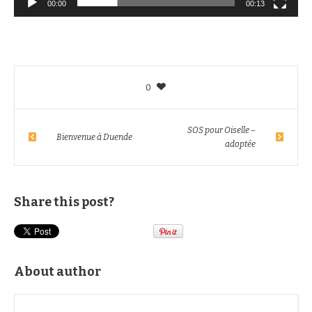
00:00
00:13
0
SOS pour Oiselle –
Bienvenue à Duende
adoptée
Share this post?
About author