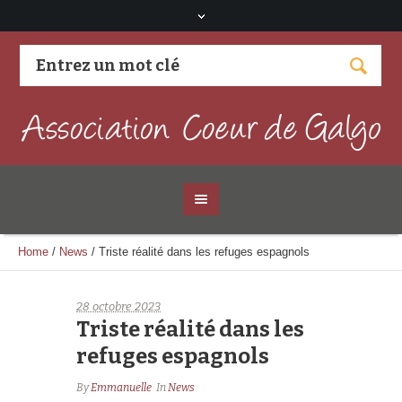
Visitez notre page Facebook
Home
/
News
/
Triste réalité dans les refuges espagnols
28 octobre 2023
Triste réalité dans les
refuges espagnols
By
Emmanuelle
In
News