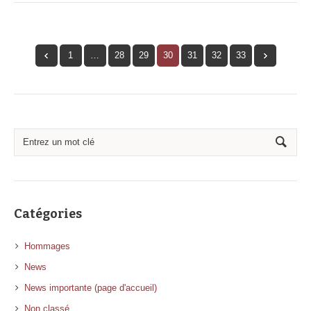
1
…
28
29
30
31
32
33
Catégories
Hommages
News
News importante (page d'accueil)
Non classé