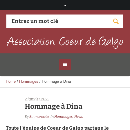
Visitez notre page Facebook
Home
/
Hommages
/
Hommage à Dina
2 janvier 2025
Hommage à Dina
By
Emmanuelle
In
Hommages
,
News
Toute l’équipe de Coeur de Galgo partage le