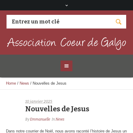
Visitez notre page Facebook
Home
/
News
/
Nouvelles de Jesus
10 janvier 2025
Nouvelles de Jesus
By
Emmanuelle
In
News
Dans notre courrier de Noël, nous avons raconté l’histoire de Jesus un