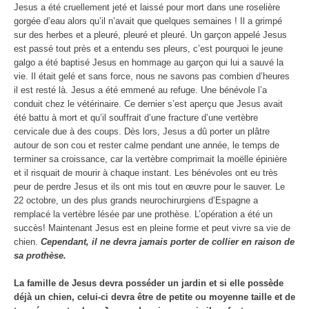
Jesus a été cruellement jeté et laissé pour mort dans une roselière
gorgée d’eau alors qu’il n’avait que quelques semaines ! Il a grimpé
sur des herbes et a pleuré, pleuré et pleuré. Un garçon appelé Jesus
est passé tout près et a entendu ses pleurs, c’est pourquoi le jeune
galgo a été baptisé Jesus en hommage au garçon qui lui a sauvé la
vie. Il était gelé et sans force, nous ne savons pas combien d’heures
il est resté là. Jesus a été emmené au refuge. Une bénévole l’a
conduit chez le vétérinaire. Ce dernier s’est aperçu que Jesus avait
été battu à mort et qu’il souffrait d’une fracture d’une vertèbre
cervicale due à des coups. Dès lors, Jesus a dû porter un plâtre
autour de son cou et rester calme pendant une année, le temps de
terminer sa croissance, car la vertèbre comprimait la moëlle épinière
et il risquait de mourir à chaque instant. Les bénévoles ont eu très
peur de perdre Jesus et ils ont mis tout en œuvre pour le sauver. Le
22 octobre, un des plus grands neurochirurgiens d’Espagne a
remplacé la vertèbre lésée par une prothèse. L’opération a été un
succès! Maintenant Jesus est en pleine forme et peut vivre sa vie de
chien.
Cependant, il ne devra jamais porter de collier en raison de
sa prothèse.
La famille de Jesus devra posséder un jardin et si elle possède
déjà un chien, celui-ci devra être de petite ou moyenne taille et de