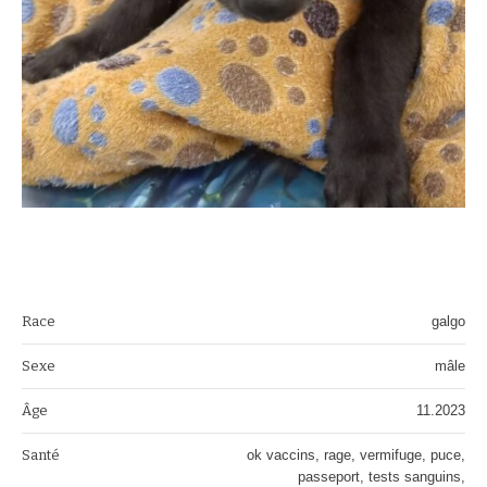
Race
galgo
Sexe
mâle
Âge
11.2023
Santé
ok vaccins, rage, vermifuge, puce,
passeport, tests sanguins,